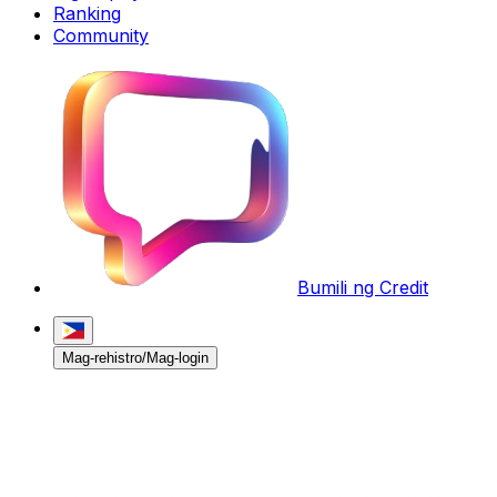
Ranking
Community
Bumili ng Credit
Mag-rehistro/Mag-login