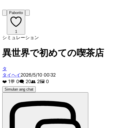
Paborito
1
シミュレーション
異世界で初めての喫茶店
タ
タイヘイ
2026/5/10 00:32
❤️
1
💬
0
🗨️
20
👥
2
🖼️
0
Simulan ang chat