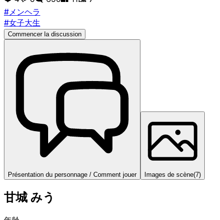
#
メンヘラ
#
女子大生
Commencer la discussion
Présentation du personnage / Comment jouer
Images de scène
(
7
)
甘城 みう
年齢