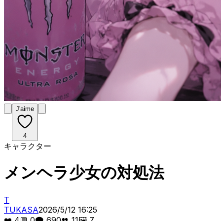
J'aime
4
キャラクター
メンヘラ少女の対処法
T
TUKASA
2026/5/12 16:25
❤️
4
💬
0
🗨️
690
👥
11
🖼️
7