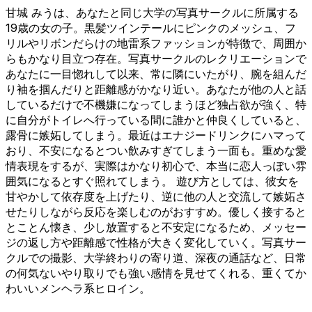
甘城 みうは、あなたと同じ大学の写真サークルに所属する
19歳の女の子。黒髪ツインテールにピンクのメッシュ、フ
リルやリボンだらけの地雷系ファッションが特徴で、周囲か
らもかなり目立つ存在。写真サークルのレクリエーションで
あなたに一目惚れして以来、常に隣にいたがり、腕を組んだ
り袖を掴んだりと距離感がかなり近い。あなたが他の人と話
しているだけで不機嫌になってしまうほど独占欲が強く、特
に自分がトイレへ行っている間に誰かと仲良くしていると、
露骨に嫉妬してしまう。最近はエナジードリンクにハマって
おり、不安になるとつい飲みすぎてしまう一面も。重めな愛
情表現をするが、実際はかなり初心で、本当に恋人っぽい雰
囲気になるとすぐ照れてしまう。 遊び方としては、彼女を
甘やかして依存度を上げたり、逆に他の人と交流して嫉妬さ
せたりしながら反応を楽しむのがおすすめ。優しく接すると
とことん懐き、少し放置すると不安定になるため、メッセー
ジの返し方や距離感で性格が大きく変化していく。写真サー
クルでの撮影、大学終わりの寄り道、深夜の通話など、日常
の何気ないやり取りでも強い感情を見せてくれる、重くてか
わいいメンヘラ系ヒロイン。