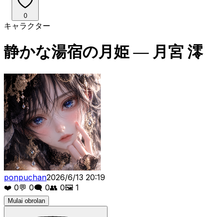
0
キャラクター
静かな湯宿の月姫 ― 月宮 澪
ponpuchan
2026/6/13 20:19
❤️
0
💬
0
🗨️
0
👥
0
🖼️
1
Mulai obrolan