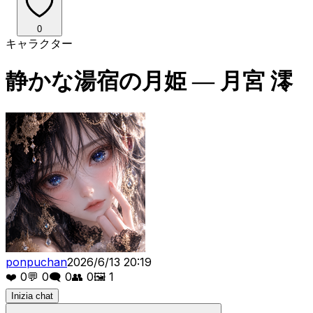
0
キャラクター
静かな湯宿の月姫 ― 月宮 澪
ponpuchan
2026/6/13 20:19
❤️
0
💬
0
🗨️
0
👥
0
🖼️
1
Inizia chat