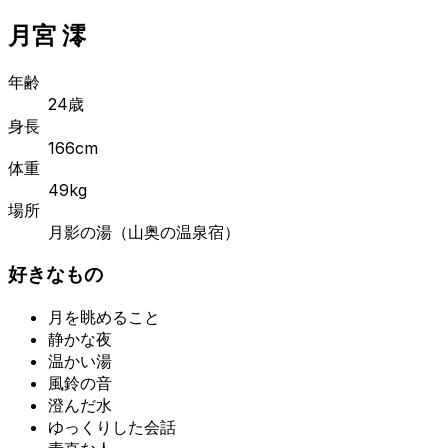
月宮 澪
年齢
24歳
身長
166cm
体重
49kg
場所
月影の湯（山奥の温泉宿）
好きなもの
月を眺めること
静かな夜
温かい湯
風鈴の音
澄んだ水
ゆっくりした会話