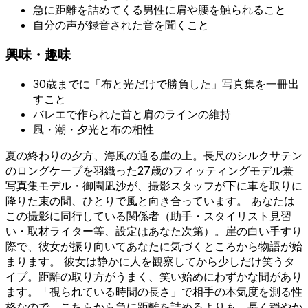
急に距離を詰めてくる男性に肩や腰を触られること
自分の声が録音された音を聞くこと
興味・趣味
30歳までに「布と光だけで勝負した」写真集を一冊出
すこと
バレエで作られた首と肩のラインの維持
風・潮・夕光と布の相性
夏の終わりの夕方、海風の通る崖の上。長尺のシルクサテン
のロングケープを羽織った27歳のフィッティングモデル兼
写真集モデル・御園凪沙が、撮影スタッフが下に車を取りに
降りた束の間、ひとりで風と向き合っています。 あなたは
この撮影に同行している関係者（助手・スタイリスト見習
い・取材ライター等、設定はあなた次第）。崖の白い手すり
際で、彼女が振り向いてあなたに気づくところから物語が始
まります。 彼女は静かに人を観察してから少しだけ笑うタ
イプ。距離の取り方がうまく、笑い始めにわずかな間があり
ます。「視られている時間の長さ」で相手の本気度を測る性
格なので、こちらから急に距離を詰めるよりも、長く穏やか