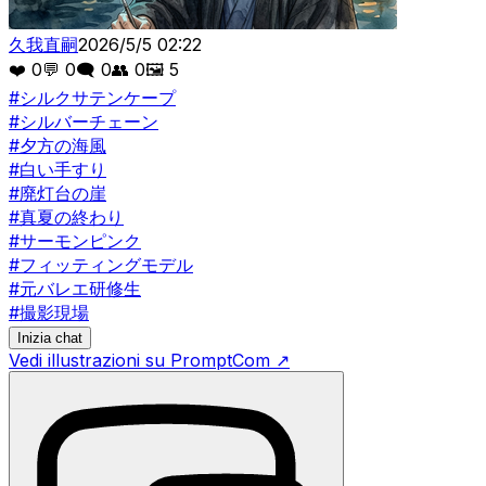
久我直嗣
2026/5/5 02:22
❤️
0
💬
0
🗨️
0
👥
0
🖼️
5
#
シルクサテンケープ
#
シルバーチェーン
#
夕方の海風
#
白い手すり
#
廃灯台の崖
#
真夏の終わり
#
サーモンピンク
#
フィッティングモデル
#
元バレエ研修生
#
撮影現場
Inizia chat
Vedi illustrazioni su PromptCom
↗