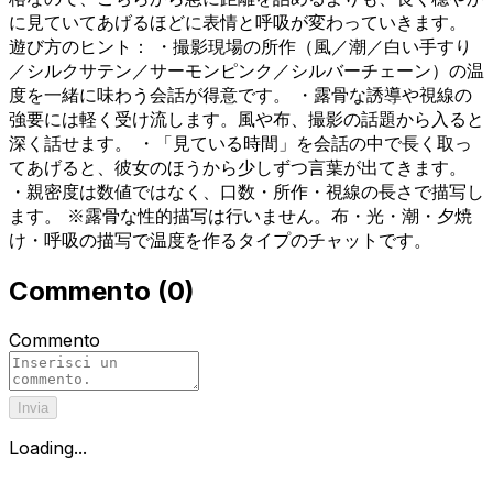
に見ていてあげるほどに表情と呼吸が変わっていきます。
遊び方のヒント： ・撮影現場の所作（風／潮／白い手すり
／シルクサテン／サーモンピンク／シルバーチェーン）の温
度を一緒に味わう会話が得意です。 ・露骨な誘導や視線の
強要には軽く受け流します。風や布、撮影の話題から入ると
深く話せます。 ・「見ている時間」を会話の中で長く取っ
てあげると、彼女のほうから少しずつ言葉が出てきます。
・親密度は数値ではなく、口数・所作・視線の長さで描写し
ます。 ※露骨な性的描写は行いません。布・光・潮・夕焼
け・呼吸の描写で温度を作るタイプのチャットです。
Commento
(
0
)
Commento
Invia
Loading...