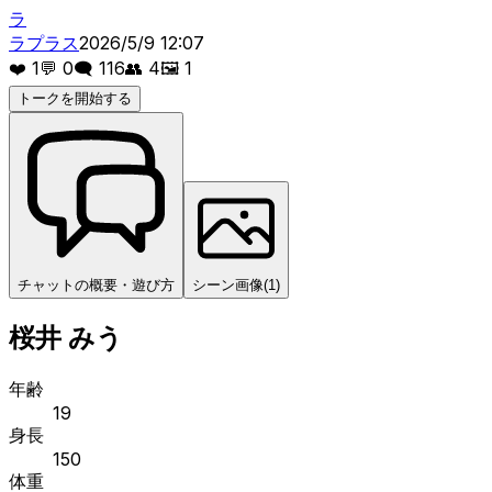
ラ
ラプラス
2026/5/9 12:07
❤️
1
💬
0
🗨️
116
👥
4
🖼️
1
トークを開始する
チャットの概要・遊び方
シーン画像
(
1
)
桜井 みう
年齢
19
身長
150
体重