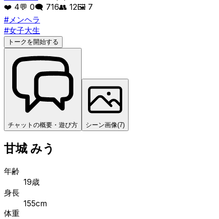
❤️
4
💬
0
🗨️
716
👥
12
🖼️
7
#
メンヘラ
#
女子大生
トークを開始する
チャットの概要・遊び方
シーン画像
(
7
)
甘城 みう
年齢
19歳
身長
155cm
体重