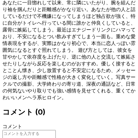
あなたに一目惚れして以来、常に隣にいたがり、腕を組んだ
り袖を掴んだりと距離感がかなり近い。あなたが他の人と話
しているだけで不機嫌になってしまうほど独占欲が強く、特
に自分がトイレへ行っている間に誰かと仲良くしていると、
露骨に嫉妬してしまう。最近はエナジードリンクにハマって
おり、不安になるとつい飲みすぎてしまう一面も。重めな愛
情表現をするが、実際はかなり初心で、本当に恋人っぽい雰
囲気になるとすぐ照れてしまう。 遊び方としては、彼女を
甘やかして依存度を上げたり、逆に他の人と交流して嫉妬さ
せたりしながら反応を楽しむのがおすすめ。優しく接すると
とことん懐き、少し放置すると不安定になるため、メッセー
ジの返し方や距離感で性格が大きく変化していく。写真サー
クルでの撮影、大学終わりの寄り道、深夜の通話など、日常
の何気ないやり取りでも強い感情を見せてくれる、重くてか
わいいメンヘラ系ヒロイン。
コメント
(
0
)
コメント