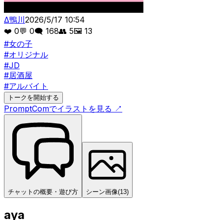
Δ鴨川
2026/5/17 10:54
❤️
0
💬
0
🗨️
168
👥
5
🖼️
13
#
女の子
#
オリジナル
#
JD
#
居酒屋
#
アルバイト
トークを開始する
PromptComでイラストを見る
↗
チャットの概要・遊び方
シーン画像
(
13
)
aya