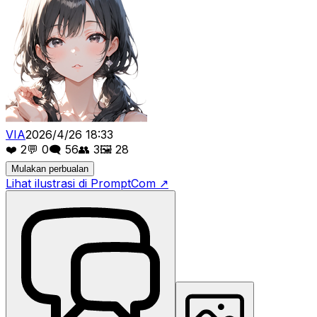
VIA
2026/4/26 18:33
❤️
2
💬
0
🗨️
56
👥
3
🖼️
28
Mulakan perbualan
Lihat ilustrasi di PromptCom
↗