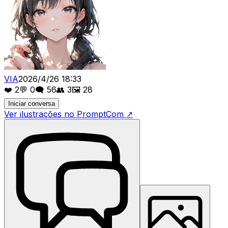
VIA
2026/4/26 18:33
❤️
2
💬
0
🗨️
56
👥
3
🖼️
28
Iniciar conversa
Ver ilustrações no PromptCom
↗