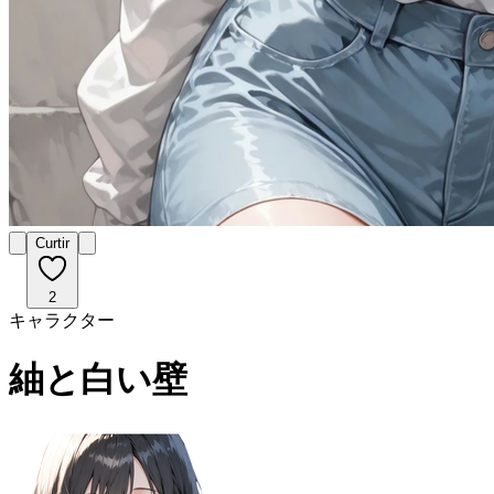
Curtir
2
キャラクター
紬と白い壁