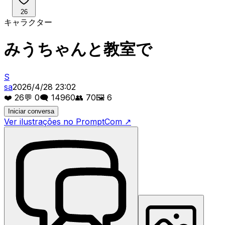
26
キャラクター
みうちゃんと教室で
S
sa
2026/4/28 23:02
❤️
26
💬
0
🗨️
14960
👥
70
🖼️
6
Iniciar conversa
Ver ilustrações no PromptCom
↗