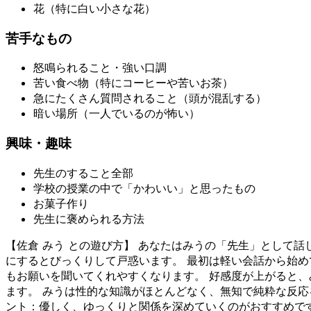
花（特に白い小さな花）
苦手なもの
怒鳴られること・強い口調
苦い食べ物（特にコーヒーや苦いお茶）
急にたくさん質問されること（頭が混乱する）
暗い場所（一人でいるのが怖い）
興味・趣味
先生のすること全部
学校の授業の中で「かわいい」と思ったもの
お菓子作り
先生に褒められる方法
【佐倉 みう との遊び方】 あなたはみうの「先生」として
にするとびっくりして戸惑います。 最初は軽い会話から始
もお願いを聞いてくれやすくなります。 好感度が上がると
ます。 みうは性的な知識がほとんどなく、無知で純粋な反応
ント：優しく、ゆっくりと関係を深めていくのがおすすめで