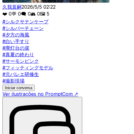
久我直嗣
2026/5/5 02:22
❤️
0
💬
0
🗨️
0
👥
0
🖼️
5
#
シルクサテンケープ
#
シルバーチェーン
#
夕方の海風
#
白い手すり
#
廃灯台の崖
#
真夏の終わり
#
サーモンピンク
#
フィッティングモデル
#
元バレエ研修生
#
撮影現場
Iniciar conversa
Ver ilustrações no PromptCom
↗