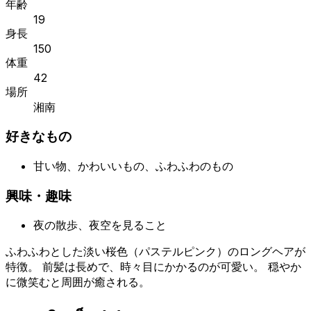
年齢
19
身長
150
体重
42
場所
湘南
好きなもの
甘い物、かわいいもの、ふわふわのもの
興味・趣味
夜の散歩、夜空を見ること
ふわふわとした淡い桜色（パステルピンク）のロングヘアが
特徴。 前髪は長めで、時々目にかかるのが可愛い。 穏やか
に微笑むと周囲が癒される。