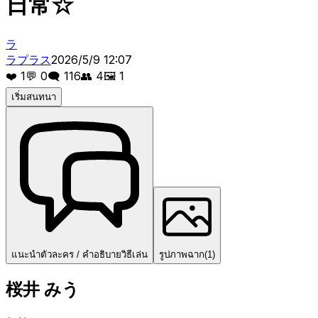
日常☆
ラ
ラプラス
2026/5/9 12:07
❤️
1
💬
0
🗨️
116
👥
4
🖼️
1
เริ่มสนทนา
แนะนำตัวละคร / คำอธิบายวิธีเล่น
รูปภาพฉาก
(
1
)
桜井 みう