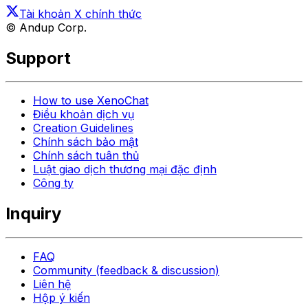
Tài khoản X chính thức
© Andup Corp.
Support
How to use XenoChat
Điều khoản dịch vụ
Creation Guidelines
Chính sách bảo mật
Chính sách tuân thủ
Luật giao dịch thương mại đặc định
Công ty
Inquiry
FAQ
Community (feedback & discussion)
Liên hệ
Hộp ý kiến