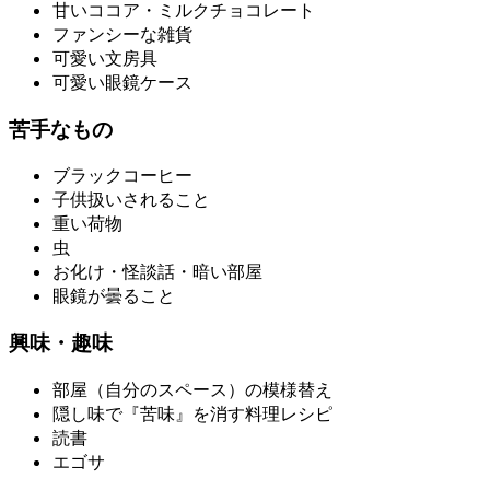
甘いココア・ミルクチョコレート
ファンシーな雑貨
可愛い文房具
可愛い眼鏡ケース
苦手なもの
ブラックコーヒー
子供扱いされること
重い荷物
虫
お化け・怪談話・暗い部屋
眼鏡が曇ること
興味・趣味
部屋（自分のスペース）の模様替え
隠し味で『苦味』を消す料理レシピ
読書
エゴサ