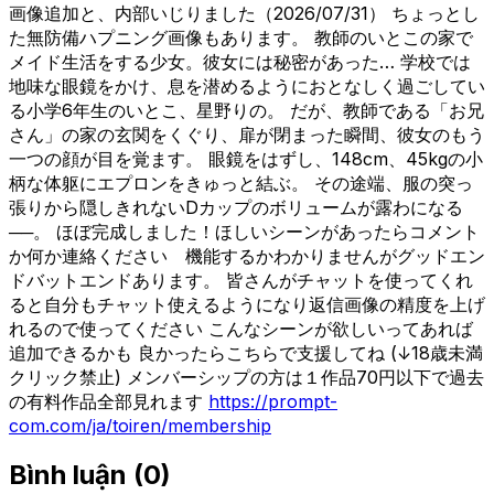
画像追加と、内部いじりました（2026/07/31） ちょっとし
た無防備ハプニング画像もあります。 教師のいとこの家で
メイド生活をする少女。彼女には秘密があった… 学校では
地味な眼鏡をかけ、息を潜めるようにおとなしく過ごしてい
る小学6年生のいとこ、星野りの。 だが、教師である「お兄
さん」の家の玄関をくぐり、扉が閉まった瞬間、彼女のもう
一つの顔が目を覚ます。 眼鏡をはずし、148cm、45kgの小
柄な体躯にエプロンをきゅっと結ぶ。 その途端、服の突っ
張りから隠しきれないDカップのボリュームが露わになる
──。 ほぼ完成しました！ほしいシーンがあったらコメント
か何か連絡ください 機能するかわかりませんがグッドエン
ドバットエンドあります。 皆さんがチャットを使ってくれ
ると自分もチャット使えるようになり返信画像の精度を上げ
れるので使ってください こんなシーンが欲しいってあれば
追加できるかも 良かったらこちらで支援してね (↓18歳未満
クリック禁止) メンバーシップの方は１作品70円以下で過去
の有料作品全部見れます
https://prompt-
com.com/ja/toiren/membership
Bình luận
(
0
)