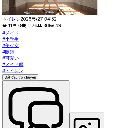
トイレン
2026/5/27 04:52
❤️
11
💬
0
🗨️
1176
👥
36
🖼️
49
#
メイド
#
小学生
#
美少女
#
眼鏡
#
可愛い
#
メイド服
#
トイレン
Bắt đầu trò chuyện