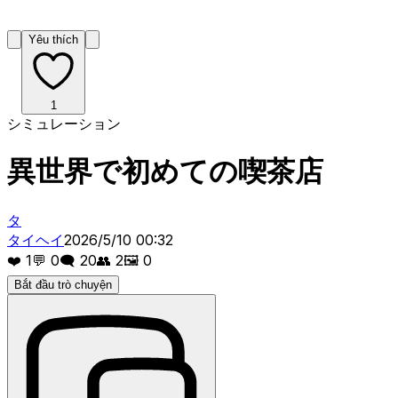
Yêu thích
1
シミュレーション
異世界で初めての喫茶店
タ
タイヘイ
2026/5/10 00:32
❤️
1
💬
0
🗨️
20
👥
2
🖼️
0
Bắt đầu trò chuyện