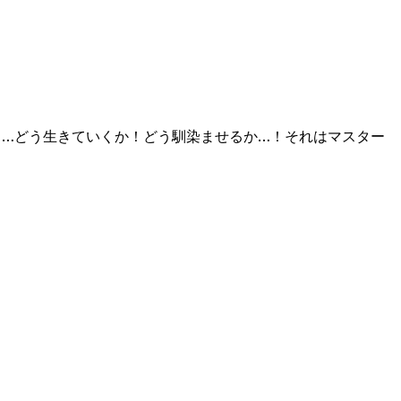
く…どう生きていくか！どう馴染ませるか…！それはマスター