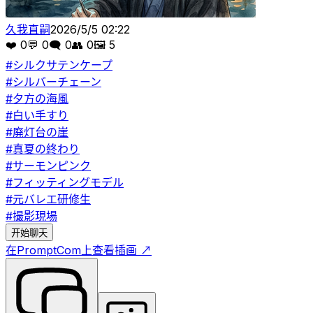
久我直嗣
2026/5/5 02:22
❤️
0
💬
0
🗨️
0
👥
0
🖼️
5
#
シルクサテンケープ
#
シルバーチェーン
#
夕方の海風
#
白い手すり
#
廃灯台の崖
#
真夏の終わり
#
サーモンピンク
#
フィッティングモデル
#
元バレエ研修生
#
撮影現場
开始聊天
在PromptCom上查看插画
↗