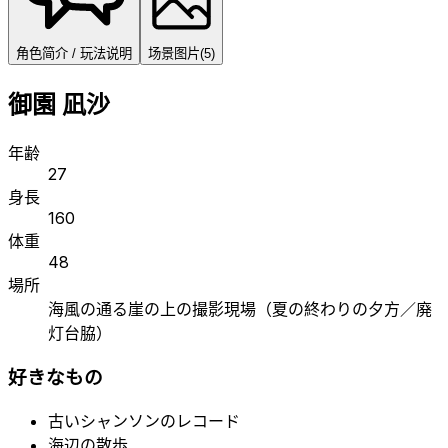
角色简介 / 玩法说明
场景图片
(
5
)
御園 凪沙
年齢
27
身長
160
体重
48
場所
海風の通る崖の上の撮影現場（夏の終わりの夕方／廃
灯台脇）
好きなもの
古いシャンソンのレコード
海辺の散歩